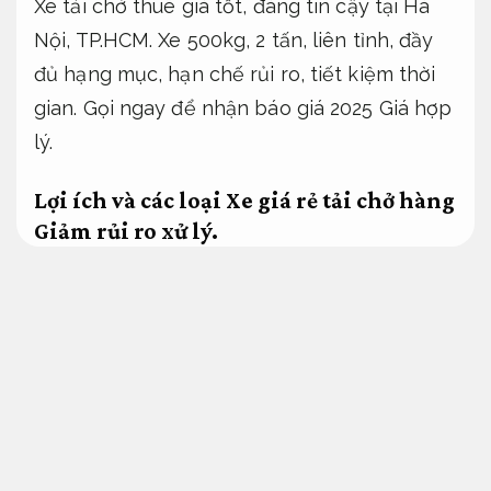
Xe tải chở thuê giá tốt, đáng tin cậy tại Hà
Nội, TP.HCM. Xe 500kg, 2 tấn, liên tỉnh, đầy
đủ hạng mục, hạn chế rủi ro, tiết kiệm thời
gian. Gọi ngay để nhận báo giá 2025
Giá hợp
lý.
Lợi ích và các loại Xe giá rẻ tải chở hàng
Giảm rủi ro xử lý.
Kế hoạch.
Xe tải chở thuê mức giá dễ tiếp cận
Xử lý nhanh.
Định kỳ.
Xe tải chở thuê giá rẻ giúp cá nhân, doanh
nghiệp tiết kiệm khoản đầu tư, giá từ 10.000-