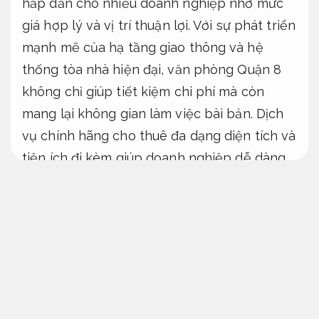
hấp dẫn cho nhiều doanh nghiệp nhờ mức
giá hợp lý và vị trí thuận lợi. Với sự phát triển
mạnh mẽ của hạ tầng giao thông và hệ
thống tòa nhà hiện đại, văn phòng Quận 8
không chỉ giúp tiết kiệm chi phí mà còn
mang lại không gian làm việc bài bản. Dịch
vụ chính hãng cho thuê đa dạng diện tích và
tiện ích đi kèm giúp doanh nghiệp dễ dàng
chọn lựa theo nhu cầu cụ thể. Chính sự cân
bằng giữa giá cả và chất lượng đã khiến văn
phòng Quận 8 ngày càng được nhiều công
ty quan tâm.
Theo sát từng bước.
Không phát sinh.