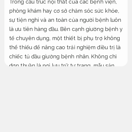
Trong cấu trúc nội thất của các bệnh viện,
phòng khám hay cơ sở chăm sóc sức khỏe,
sự tiện nghi và an toàn của người bệnh luôn
là ưu tiên hàng đầu. Bên cạnh giường bệnh y
tế chuyên dụng, một thiết bị phụ trợ không
thể thiếu để nâng cao trải nghiệm điều trị là
chiếc tủ đầu giường bệnh nhân. Không chỉ
đơn thuần là nơi lưu trữ tư trang, mẫu sản
phẩm này còn là trợ thủ đắc lực hỗ trợ các y
bác sĩ và người nhà trong suốt quá trình
chăm sóc y tế.
Quy trình minh bạch.
Tại Xe Đẩy Y Tế Hồng Hà
(xedayytehongha.com), chúng tôi tự hào
cung cấp các dòng thiết bị nội thất bệnh