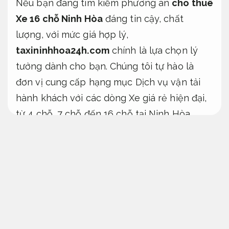
Nếu bạn đang tìm kiếm phương án
cho thuê
Xe 16 chỗ Ninh Hòa
đáng tin cậy, chất
lượng, với mức giá hợp lý,
taxininhhoa24h.com
chính là lựa chọn lý
tưởng dành cho bạn. Chúng tôi tự hào là
đơn vị cung cấp hạng mục Dịch vụ vận tải
hành khách với các dòng Xe giá rẻ hiện đại,
từ 4 chỗ, 7 chỗ đến 16 chỗ tại Ninh Hòa,
phục vụ mọi nhu cầu di chuyển của người
dùng.
Phù hợp nhu cầu thực tế.
Với đội Xe giá rẻ đời mới, tài xế chỉn chu,
thân thiện, và Dịch vụ chất lượng ổn định,
chúng tôi cam kết mang đến cho bạn những
chuyến đi an tâm hơn, thoải mái và đúng giờ.