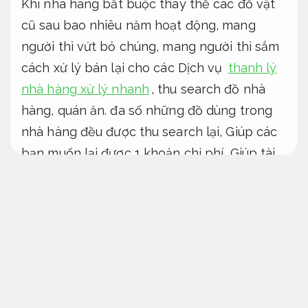
Khi nhà hàng bắt buộc thay thế các đồ vật
cũ sau bao nhiêu năm hoạt động, mang
người thì vứt bỏ chúng, mang người thì sắm
cách xử lý bán lại cho các Dịch vụ
thanh lý
nhà hàng xử lý nhanh
, thu search đồ nhà
hàng, quán ăn. đa số những đồ dùng trong
nhà hàng đều được thu search lại, Giúp các
bạn muốn lại được 1 khoản chi phí, Giúp tài
chính hơn về việc search đồ vật mới, đó
cũng chính là chỉ tiêu mà Tuệ Anh Company
đang hoạt động bây giờ.
Giảm rủi ro xử lý.
Thanh lý nhà hàng giá cao tại TPHCM
Thu search đồ nhà hàng