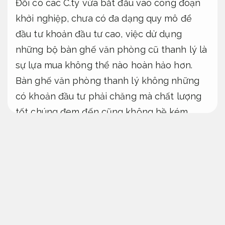
Đối có các C.ty vừa bắt đầu vào công đoạn
khởi nghiệp, chưa có đa dạng quy mô để
đầu tư khoản đầu tư cao, việc dử dụng
những bộ bàn ghế văn phòng cũ thanh lý là
sự lựa mua không thể nào hoàn hảo hơn.
Bàn ghế văn phòng thanh lý không những
có khoản đầu tư phải chăng mà chất lượng
tốt chúng đem đến cũng không hề kém
cạnh hàng mới là mấy.
Hỗ trợ kịp thời.
Nếu bạn đã có nhu cầu thanh lý (thu sắm)
bàn ghế văn phòng cũ, Tuệ Anh
(077 823
5555)
chính là đơn vị
thanh lý bàn ghế văn
phòng tư vấn tận tâm
hài lòng để đem đến
các mặt hàng cho bạn. Hãy cùng chúng tôi