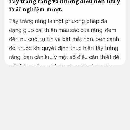
Tẩy trắng răng và những điều nên lưu ý
Trải nghiệm mượt.
Tẩy trắng răng là một phương pháp đa
dạng giúp cải thiện màu sắc của răng, đem
đến nụ cười tự tin và bắt mắt hơn. bên cạnh
đó, trước khi quyết định thực hiện tẩy trắng
răng, bạn cần lưu ý một số điều cần thiết để
giữ được hiệu quả hơn và an tâm hơn cho
sức khỏe răng miệng.
Nâng cấp linh hoạt.
Tối ưu SEO.
Tẩy trắng răng ở phòng khám
Phần mềm.