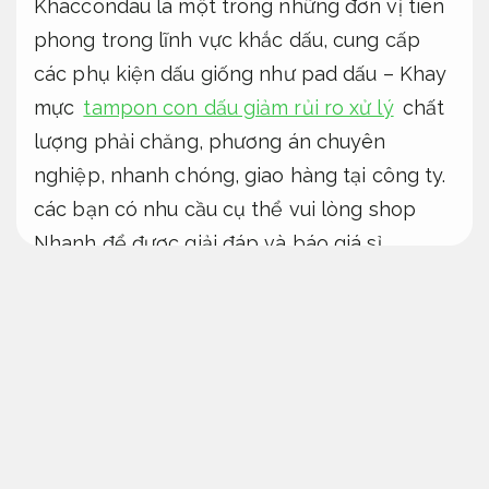
Khaccondau là một trong những đơn vị tiên
phong trong lĩnh vực khắc dấu, cung cấp
các phụ kiện dấu giống như pad dấu – Khay
mực
tampon con dấu giảm rủi ro xử lý
chất
lượng phải chăng, phương án chuyên
nghiệp, nhanh chóng, giao hàng tại công ty.
các bạn có nhu cầu cụ thể vui lòng shop
Nhanh để được giải đáp và báo giá sỉ.
Khắc dấu tại vũng tàu linh hoạt theo
yêu cầu
Dễ mở rộng.
Tampon con dấu đẹp giá phải chăng