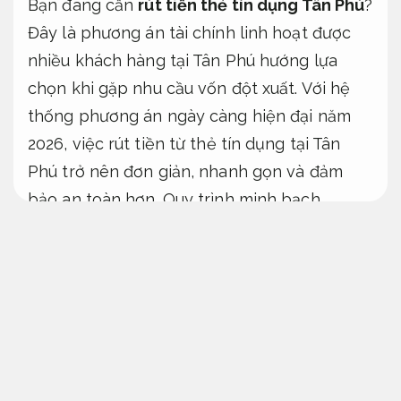
Bạn đang cần
rút tiền thẻ tín dụng Tân Phú
?
Đây là phương án tài chính linh hoạt được
nhiều khách hàng tại Tân Phú hướng lựa
chọn khi gặp nhu cầu vốn đột xuất. Với hệ
thống phương án ngày càng hiện đại năm
2026, việc rút tiền từ thẻ tín dụng tại Tân
Phú trở nên đơn giản, nhanh gọn và đảm
bảo an toàn hơn.
Quy trình minh bạch.
Bài viết từ
Tài Chính Ngân Hàng
cung cấp
thông tin cập nhật mới nhất về
rút tiền thẻ
tín dụng Tân Phú
: thủ tục, phí, lãi suất, quy
trình và địa chỉ đáng tin cậy tại các phường
Tân Quý, Tân Sơn Nhì,
Quy trình minh bạch.
Sơn Kỳ,
Dễ mở rộng.
Tây Thạnh,
Phản hồi