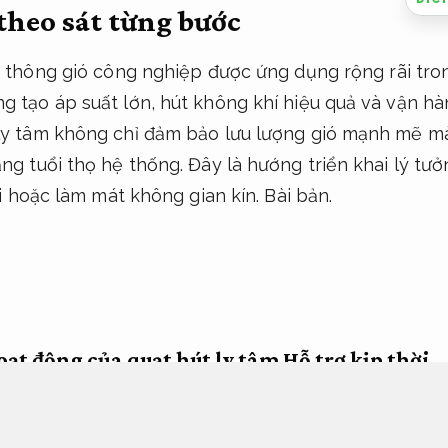
theo sát từng bước
bị thông gió công nghiệp được ứng dụng rộng rãi tr
g tạo áp suất lớn, hút không khí hiệu quả và vận hàn
 ly tâm không chỉ đảm bảo lưu lượng gió mạnh mẽ mà
ăng tuổi thọ hệ thống. Đây là hướng triển khai lý tư
hải hoặc làm mát không gian kín.
Bài bản.
oạt động của quạt hút ly tâm
Hỗ trợ kịp thời.