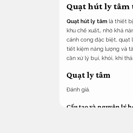
Quạt hút ly tâm 
Quạt hút ly tâm
là thiết 
khu chế xuất… nhờ khả năn
cánh cong đặc biệt, quạt
tiết kiệm năng lượng và t
cần xử lý bụi, khói, khí t
Quạt ly tâm
Đánh giá.
Cấu tạo và nguyên lý h
Chuyên viên.