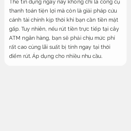
Thẻ tín dụng ngày nay không chỉ là công cụ
thanh toán tiện lợi mà còn là giải pháp cứu
cánh tài chính kịp thời khi bạn cần tiền mặt
gấp. Tuy nhiên, nếu rút tiền trực tiếp tại cây
ATM ngân hàng, bạn sẽ phải chịu mức phí
rất cao cùng lãi suất bị tính ngay tại thời
điểm rút.
Áp dụng cho nhiều nhu cầu.
Để giải quyết bài toán mức chi phí đó, Tài
Chính Ngân Hàng mang đến giải pháp tối ưu
với mức
phí rút tiền thẻ tín dụng Tân Bình
cạnh tranh nhất thị trường, giúp bạn nhận
tiền mặt hoặc tiền chuyển khoản ngay lập
tức mà vẫn được hưởng đầy đủ các đặc
quyền miễn lãi từ ngân hàng.
Áp dụng cho