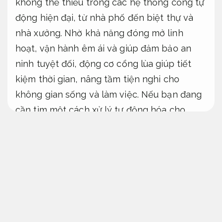
không thể thiếu trong các hệ thống cổng tự
động hiện đại, từ nhà phố đến biệt thự và
nhà xưởng. Nhờ khả năng đóng mở linh
hoạt, vận hành êm ái và giúp đảm bảo an
ninh tuyệt đối, động cơ cổng lùa giúp tiết
kiệm thời gian, nâng tầm tiện nghi cho
không gian sống và làm việc. Nếu bạn đang
cần tìm một cách xử lý tự động hóa cho
cổng trượt với độ bền cao, dễ lắp đặt và giá
cả hợp lý, thì mô tơ cổng lùa chính là hướng
lựa chọn lý tưởng.
Luôn sẵn sàng.
Mô tơ cổng lùa
Khảo sát.