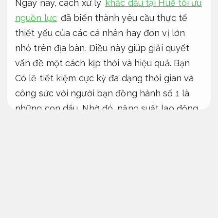
Ngày nay, cách xử lý
khắc dấu tại Huế tối ưu
nguồn lực
đã biến thành yêu cầu thực tế
thiết yếu của các cá nhân hay đơn vị lớn
nhỏ trên địa bàn. Điều này giúp giải quyết
vấn đề một cách kịp thời và hiệu quả. Bạn
Có lẽ tiết kiệm cực kỳ đa dạng thời gian và
công sức với người bạn đồng hành số 1 là
những con dấu. Nhờ đó, năng suất lao động
cũng được tăng lên rõ rệt.
Con dấu hộ buôn bán kinh doanh dễ
triển khai
Đúng quy trình.