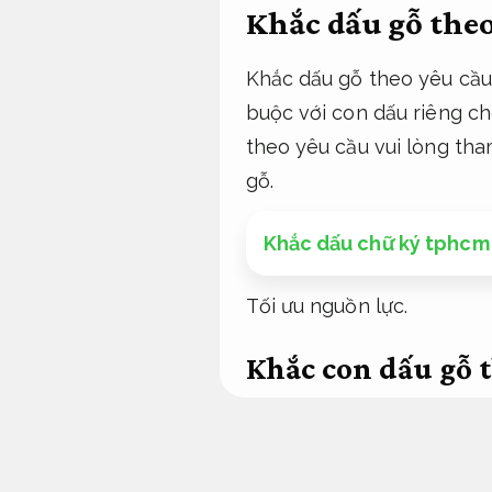
Khắc dấu gỗ theo
Khắc dấu gỗ theo yêu cầu 
buộc với con dấu riêng c
theo yêu cầu vui lòng th
gỗ.
Khắc dấu chữ ký tphcm
Tối ưu nguồn lực.
Khắc con dấu gỗ 
Khắc dấu gỗ theo mục 
Nhân sự.