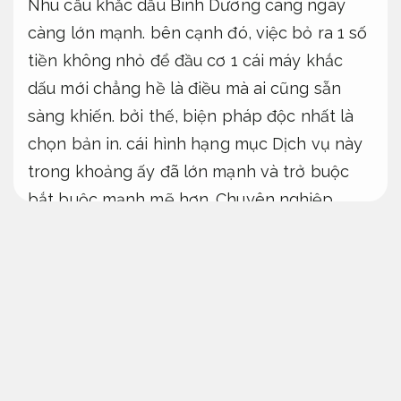
Nhu cầu khắc dấu Bình Dương càng ngày
càng lớn mạnh. bên cạnh đó, việc bỏ ra 1 số
tiền không nhỏ để đầu cơ 1 cái máy khắc
dấu mới chẳng hề là điều mà ai cũng sẵn
sàng khiến. bởi thế, biện pháp độc nhất là
chọn bản in. cái hình hạng mục Dịch vụ này
trong khoảng ấy đã lớn mạnh và trở buộc
bắt buộc mạnh mẽ hơn.
Chuyên nghiệp.
Khắc dấu tại bình dương lấy liền
Phản
hồi nhanh.
Khắc dấu ở bình dương
Phương án.