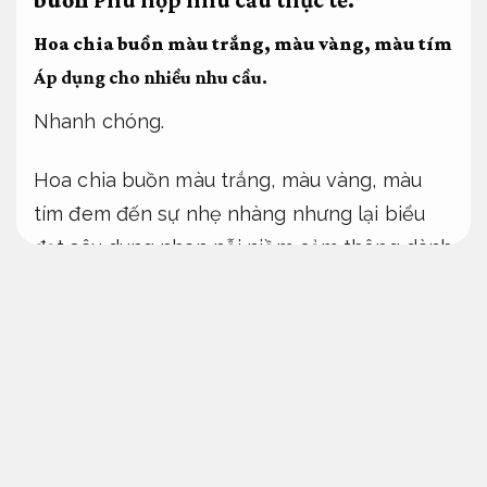
buồn
Phù hợp nhu cầu thực tế.
Hoa chia buồn màu trắng, màu vàng, màu tím
Áp dụng cho nhiều nhu cầu.
Nhanh chóng.
Hoa chia buồn màu trắng, màu vàng, màu
tím đem đến sự nhẹ nhàng nhưng lại biểu
đạt sâu dung nhan nỗi niềm cảm thông dành
cho những người còn sống,
Tối ưu chi phí.
cùng với nỗi tiếc thương cho người đã ra đi.
Uy tín.
Đội ngũ giàu kinh nghiệm.
Những bó
hoa,
Dễ triển khai.
lẵng hoa,
Giảm rủi ro xử lý.
và vòng hoa chia buồn được đặt trang trọng
trên bàn thờ,
Quy trình minh bạch.
bên cạnh
linh cữu,
Hỗ trợ kịp thời.
biểu đạt tấm lòng