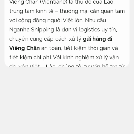
Viêng Chăn (Vientiane) là thủ đô của Lào,
trung tâm kinh tế – thương mại cần quan tâm
với cộng đồng người Việt lớn. Nhu cầu
Nganha Shipping là đơn vị logistics uy tín,
chuyên cung cấp cách xử lý
gửi hàng đi
Viêng Chăn
an toàn, tiết kiệm thời gian và
tiết kiệm chi phí. Với kinh nghiệm xử lý vận
chuyển Việt – Lào, chúng tôi tư vấn hỗ trợ từ
hàng lẻ đến hàng nguyên xe/container, áp
dụng công nghệ theo dõi hiện đại năm 2026.
Giá hợp lý.