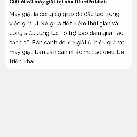
Giặt ủi với máy giặt tại nhà
Dễ triển khai.
Máy giặt là công cụ giúp đỡ đắc lực trong
việc giặt ủi. Nó giúp tiết kiệm thời gian và
công sức, cùng lúc hỗ trợ bảo đảm quần áo
sạch sẽ. Bên cạnh đó, để giặt ủi hiệu quả với
máy giặt, bạn cần cân nhắc một số điều:
Dễ
triển khai.
Chia thành quần áo: Trước khi cho quần
áo vào máy giặt, bạn nên chia thành
chúng theo màu sắc và chất liệu. Điều này
giúp giảm thiểu thực trạng quần áo bị
phai màu hay hư hỏng.
Tối ưu chi phí.
Lộ trình.