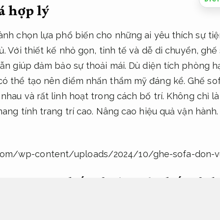
á hợp lý
ành chọn lựa phổ biến cho những ai yêu thích sự ti
. Với thiết kế nhỏ gọn, tinh tế và dễ di chuyển, ghế
vẫn giúp đảm bảo sự thoải mái. Dù diện tích phòng 
có thể tạo nên điểm nhấn thẩm mỹ đáng kể. Ghế sof
hau và rất linh hoạt trong cách bố trí. Không chỉ l
ang tính trang trí cao.
Nâng cao hiệu quả vận hành.
ng ngủ – Ghế sofa đơn và ghế sofa bệ
.