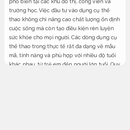
phổ biến tại các khu đô thị, công viên và
trường học. Việc đầu tư vào dụng cụ thể
thao không chỉ nâng cao chất lượng ổn định
cuộc sống mà còn tạo điều kiện rèn luyện
sức khỏe cho mọi người. Các dòng dụng cụ
thể thao trong thực tế rất đa dạng về mẫu
mã, tính năng và phù hợp với nhiều độ tuổi
khác nhau, từ trẻ em đến người lớn tuổi.
Quy
trình minh bạch.
Rõ ràng.
Dụng cụ thể thao ngoài trời phổ biến –
Dụng cụ tập gym công viên, thiết bị vận