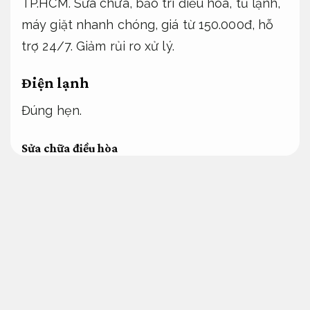
TP.HCM. Sửa chữa, bảo trì điều hòa, tủ lạnh,
máy giặt nhanh chóng, giá từ 150.000đ, hỗ
trợ 24/7.
Giảm rủi ro xử lý.
Điện lạnh
Đúng hẹn.
Sửa chữa điều hòa
Kế hoạch.
Sửa chữa điều hòa là Dịch vụ giá rẻ đồng
hành thiết yếu giúp khắc phục các sự cố
như điều hòa không mát, rò rỉ nước, hoặc
kêu to. Dịch vụ hỗ trợ xử lý điện lạnh chuyên
sửa chữa điều hòa giữ được xử lý nhanh