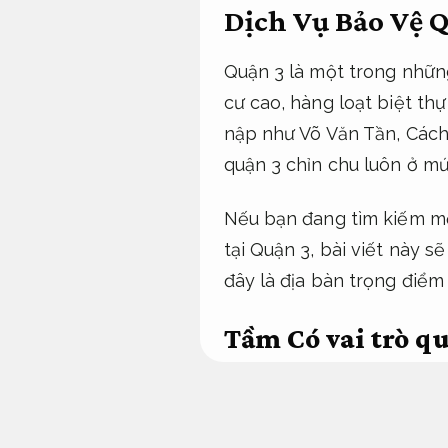
Dịch Vụ Bảo Vệ 
Quận 3 là một trong nhữn
cư cao, hàng loạt biệt t
nập như Võ Văn Tần, Cách
quận 3 chỉn chu luôn ở mứ
Nếu bạn đang tìm kiếm mộ
tại Quận 3, bài viết này s
đây là địa bàn trọng điểm
Tầm Có vai trò q
Quận 3
Không phá
Khác với các khu vực ngo