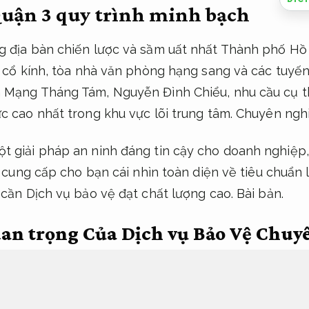
Quận 3 quy trình minh bạch
g địa bàn chiến lược và sầm uất nhất Thành phố Hồ 
hự cổ kính, tòa nhà văn phòng hạng sang và các tuy
 Mạng Tháng Tám, Nguyễn Đình Chiểu, nhu cầu cụ t
c cao nhất trong khu vực lõi trung tâm.
Chuyên nghi
t giải pháp an ninh đáng tin cậy cho doanh nghiệp
ẽ cung cấp cho bạn cái nhìn toàn diện về tiêu chuẩn 
 cần Dịch vụ bảo vệ đạt chất lượng cao.
Bài bản.
uan trọng Của Dịch vụ Bảo Vệ Chuy
t sinh.
ại thành,
Cam kết đúng hẹn.
Quận 3 sở hữu đặc thù an