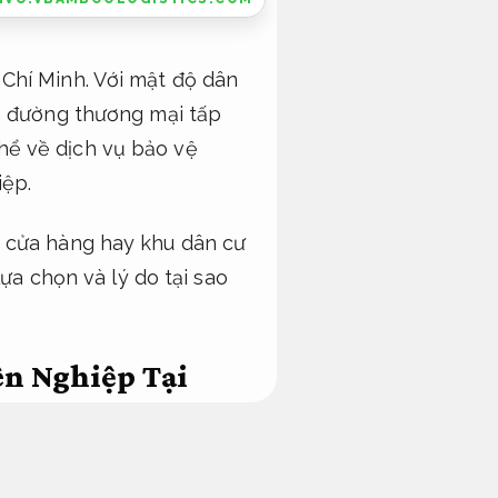
Chí Minh. Với mật độ dân
ến đường thương mại tấp
hể về dịch vụ bảo vệ
ệp.
, cửa hàng hay khu dân cư
lựa chọn và lý do tại sao
ên Nghiệp Tại
 ninh rất riêng biệt.
Tối