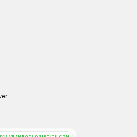
ver!
HVU.VBAMBOOLOGISTICS.COM