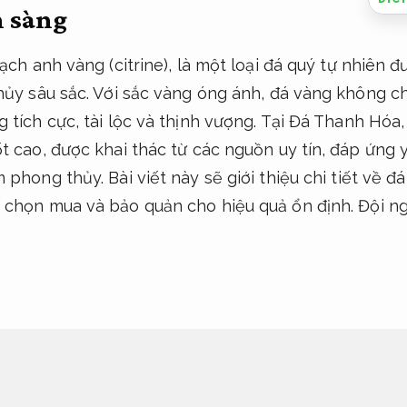
n sàng
ạch anh vàng (citrine), là một loại đá quý tự nhiên 
hủy sâu sắc. Với sắc vàng óng ánh, đá vàng không ch
 tích cực, tài lộc và thịnh vượng. Tại Đá Thanh Hóa,
t cao, được khai thác từ các nguồn uy tín, đáp ứng 
phong thủy. Bài viết này sẽ giới thiệu chi tiết về đá
 chọn mua và bảo quản cho hiệu quả ổn định.
Đội ng
nh, có màu sắc từ vàng nhạt đến vàng đậm, hình th
g đặc trưng của đá đến từ tạp chất sắt trong cấu trú