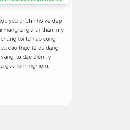
được yêu thích nhờ vẻ đẹp
ỉ mang lại giá trị thẩm mỹ
 chúng tôi tự hào cung
yêu cầu thực tế đa dạng
 vàng, từ đặc điểm, ý
ũ giàu kinh nghiệm.
ành qua hàng triệu năm
c tinh thể, tạo nên vẻ