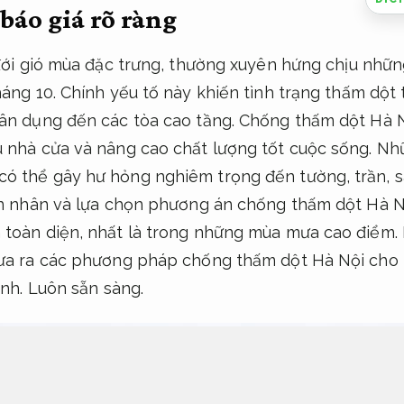
áo giá rõ ràng
 đới gió mùa đặc trưng, thường xuyên hứng chịu nhữn
háng 10. Chính yếu tố này khiến tình trạng thấm dột 
dân dụng đến các tòa cao tầng. Chống thấm dột Hà N
u nhà cửa và nâng cao chất lượng tốt cuộc sống. N
ó thể gây hư hỏng nghiêm trọng đến tường, trần, s
yên nhân và lựa chọn phương án chống thấm dột Hà N
toàn diện, nhất là trong những mùa mưa cao điểm. B
đưa ra các phương pháp chống thấm dột Hà Nội cho h
ình.
Luôn sẵn sàng.