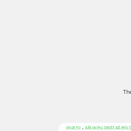
Bỏ
qua
nội
dung
The
DỊCH VỤ
,
XÂY DỰNG THIẾT KẾ NỘI 