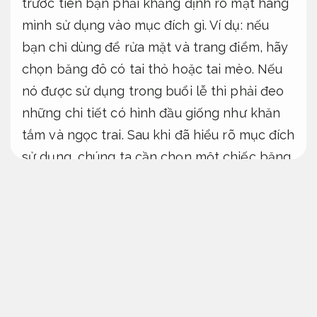
trước tiên bạn phải khẳng định rõ mặt hàng
mình sử dụng vào mục đích gì. Ví dụ: nếu
bạn chỉ dùng để rửa mặt và trang điểm, hãy
chọn băng đô có tai thỏ hoặc tai mèo. Nếu
nó được sử dụng trong buổi lễ thì phải đeo
những chi tiết có hình đầu giống như khăn
tắm và ngọc trai. Sau khi đã hiểu rõ mục đích
sử dụng, chúng ta cần chọn một chiếc băng
dô happy birthday phù hợp với màu trang
phục, màu tóc và màu tóc. có đa dạng cách
hài hòa đầu giống như phối cùng màu và
trang phục, phối đa dạng màu khác nhau.
Nếu bạn để tóc dài, hãy chọn một chiếc
khăn dễ dàng và ngược lại. cuối hãy chọn
loại đầu thích hợp với túi tiền của mình nhé