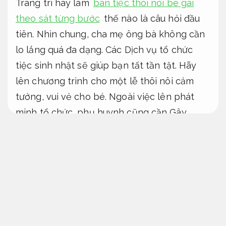
Trang trí hay làm
bàn tiệc thôi nôi bé gái
theo sát từng bước
thế nào là câu hỏi đầu
tiên. Nhìn chung, cha mẹ ông bà không cần
lo lắng quá đa dạng. Các Dịch vụ tổ chức
tiệc sinh nhật sẽ giúp bạn tất tần tật. Hãy
lên chương trình cho một lễ thôi nôi cảm
tưởng, vui vẻ cho bé. Ngoài việc lên phát
minh tổ chức, phụ huynh cũng cần Gây
dựng bàn tiệc sao cho thật hoàn hảo. Tổ
chức tiệc sinh nhật cho con.
Mua đồ điện tử cũ linh hoạt theo yêu
cầu
Cam kết đúng hẹn.